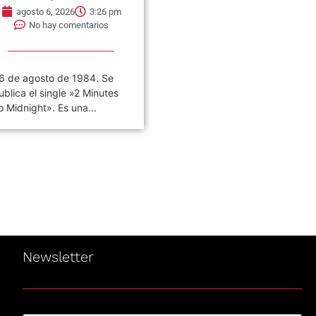
agosto 6, 2026
3:26 pm
agosto 6, 2026
3:22 pm
No hay comentarios
No hay comentarios
6 de agosto de 1984. Se
«VIVO COSQUÍN ROCK»
ublica el single »2 Minutes
(PAPPO) 06 De Agosto del
o Midnight». Es una...
2021 Disco en vivo póstumo
de Pappo,...
Newsletter