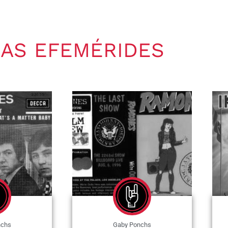
AS EFEMÉRIDES
nchs
Gaby Ponchs