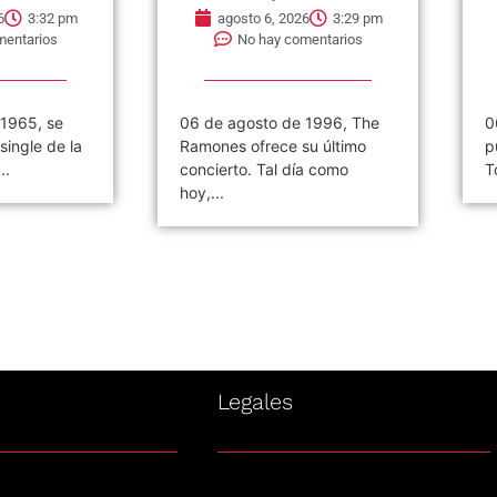
6
3:32 pm
agosto 6, 2026
3:29 pm
mentarios
No hay comentarios
 1965, se
06 de agosto de 1996, The
0
single de la
Ramones ofrece su último
p
..
concierto. Tal día como
T
hoy,...
s
Legales