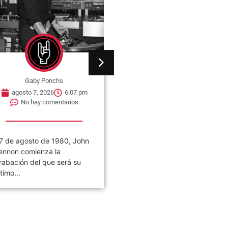
Gaby Ponchs
Gaby Ponchs
agosto 7, 2026
6:07 pm
agosto 7, 2026
6:05 pm
No hay comentarios
No hay comentarios
7 de agosto de 1980, John
Civilización es el noveno
ennon comienza la
álbum de estudio de la ban
rabación del que será su
de rock argentina Los
ltimo...
Piojos,...