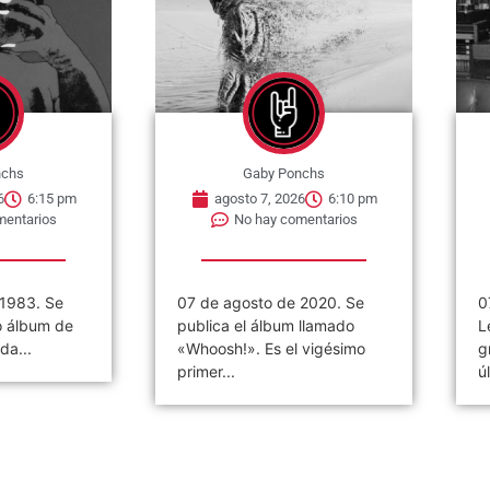
nchs
Gaby Ponchs
6
6:15 pm
agosto 7, 2026
6:10 pm
mentarios
No hay comentarios
 1983. Se
07 de agosto de 2020. Se
0
o álbum de
publica el álbum llamado
L
da...
«Whoosh!». Es el vigésimo
g
primer...
ú