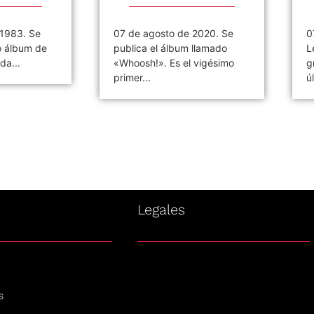
 1983. Se
07 de agosto de 2020. Se
0
o álbum de
publica el álbum llamado
L
da...
«Whoosh!». Es el vigésimo
g
primer...
ú
s
Legales
s