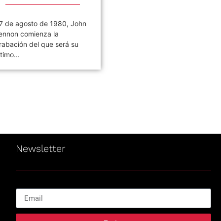
7 de agosto de 1980, John
Civilización es el noveno
ennon comienza la
álbum de estudio de la ban
rabación del que será su
de rock argentina Los
ltimo...
Piojos,...
Newsletter