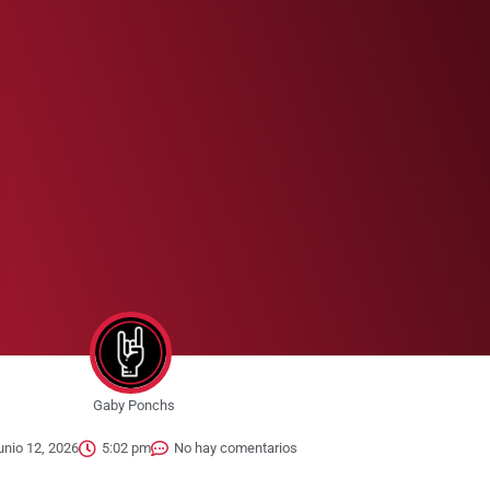
Gaby Ponchs
unio 12, 2026
5:02 pm
No hay comentarios