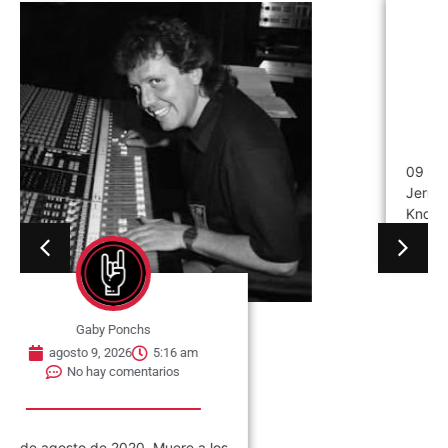
Gaby Ponchs
agosto 9, 2026
5:09 am
No hay comentarios
09 de agosto de 1995. Muere
Jerry García en Lagunitas-Forest
Knolls, California, Estados Unidos.
Fue...