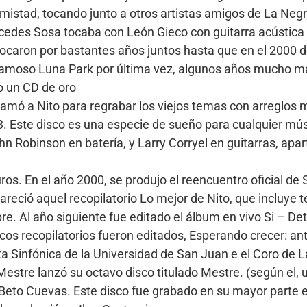
mistad, tocando junto a otros artistas amigos de La Negr
cedes Sosa tocaba con León Gieco con guitarra acústica
tocaron por bastantes años juntos hasta que en el 2000 
amoso Luna Park por última vez, algunos años mucho má
o un CD de oro
llamó a Nito para regrabar los viejos temas con arreglos
3. Este disco es una especie de sueño para cualquier músi
n Robinson en batería, y Larry Corryel en guitarras, apa
os. En el año 2000, se produjo el reencuentro oficial de 
reció aquel recopilatorio Lo mejor de Nito, que incluye 
 Al año siguiente fue editado el álbum en vivo Si – Det
scos recopilatorios fueron editados, Esperando crecer: a
a Sinfónica de la Universidad de San Juan e el Coro de 
 Mestre lanzó su octavo disco titulado Mestre. (según el,
e Beto Cuevas. Este disco fue grabado en su mayor parte 