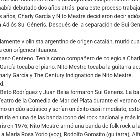
 había debutado dos años atrás, para este proceso trabaj
s años, Charly García y Nito Mestre decidieron decir adiós 
a Adiós Sui Géneris. Después de la separación de Sui Gen
amente violinista argentino de origen catalán, murió cua
 con orígenes lituanos.
 Dámaso Centeno. Tenía como compañero de colegio a Charl
arcía tocaba el piano, Nito Mestre tocaba la guitarra acú
harly García y The Century Indignation de Nito Mestre.
d.
 Beto Rodríguez y Juan Belia formaron Sui Generis. La band
 Teatro de la Comedia de Mar del Plata durante el verano
o un dúo acústico y serían un éxito casi inmediato, esto 
tiría en una de las banda ícono del rock nacional y más 
s en 1976, Nito Mestre armó una banda de folk rock a la
aría Rosa Yorio (voz), Rodolfo Gorosito (guitarra), Alf