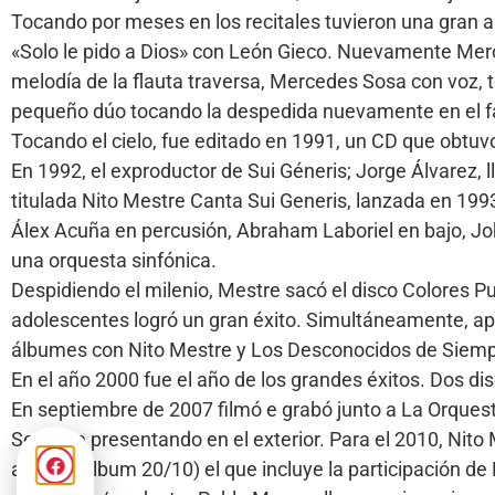
Tocando por meses en los recitales tuvieron una gran a
«Solo le pido a Dios» con León Gieco. Nuevamente Mer
melodía de la flauta traversa, Mercedes Sosa con voz, 
pequeño dúo tocando la despedida nuevamente en el f
Tocando el cielo, fue editado en 1991, un CD que obtuv
En 1992, el exproductor de Sui Géneris; Jorge Álvarez, 
titulada Nito Mestre Canta Sui Generis, lanzada en 199
Álex Acuña en percusión, Abraham Laboriel en bajo, Joh
una orquesta sinfónica.
Despidiendo el milenio, Mestre sacó el disco Colores Pur
adolescentes logró un gran éxito. Simultáneamente, apa
álbumes con Nito Mestre y Los Desconocidos de Siempre.
En el año 2000 fue el año de los grandes éxitos. Dos di
En septiembre de 2007 filmó e grabó junto a La Orquest
Se sigue presentando en el exterior. Para el 2010, Nito
antiguo álbum 20/10) el que incluye la participación d