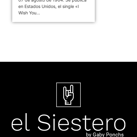
en Estados Unidos, el single «I
Wish You...