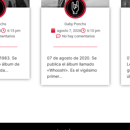
nchs
Gaby Ponchs
6
6:15 pm
agosto 7, 2026
6:10 pm
mentarios
No hay comentarios
 1983. Se
07 de agosto de 2020. Se
0
o álbum de
publica el álbum llamado
L
da...
«Whoosh!». Es el vigésimo
g
primer...
ú