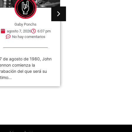
Gaby Ponchs
Gaby Ponchs
agosto 7, 2026
6:07 pm
agosto 7, 2026
6:05 pm
No hay comentarios
No hay comentarios
7 de agosto de 1980, John
Civilización es el noveno
ennon comienza la
álbum de estudio de la ban
rabación del que será su
de rock argentina Los
ltimo...
Piojos,...