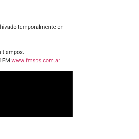
rchivado temporalmente en
os tiempos.
5.1FM
www.fmsos.com.ar