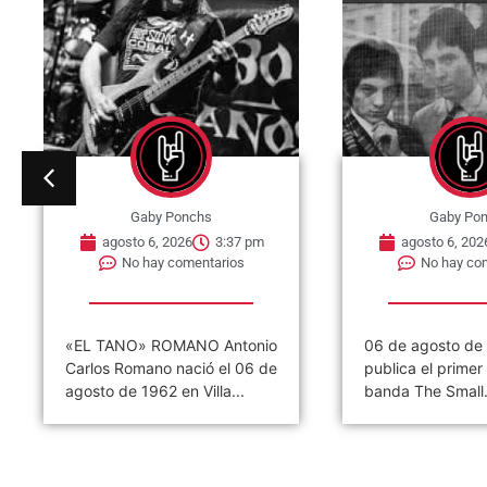
Gaby Ponchs
Gaby Po
agosto 6, 2026
3:32 pm
agosto 6, 202
No hay comentarios
No hay co
06 de agosto de 1965, se
06 de agosto de
publica el primer single de la
Ramones ofrece s
banda The Small...
concierto. Tal dí
hoy,...