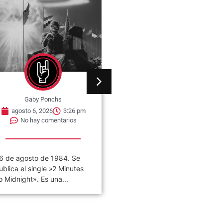
Gaby Ponchs
Gaby Ponchs
agosto 6, 2026
3:22 pm
agosto 6, 2026
5:14 pm
No hay comentarios
No hay comentarios
VIVO COSQUÍN ROCK»
06 de agosto de 1982, se
PAPPO) 06 De Agosto del
estrena en cines de Nueva
021 Disco en vivo póstumo
York, la película The...
e Pappo,...