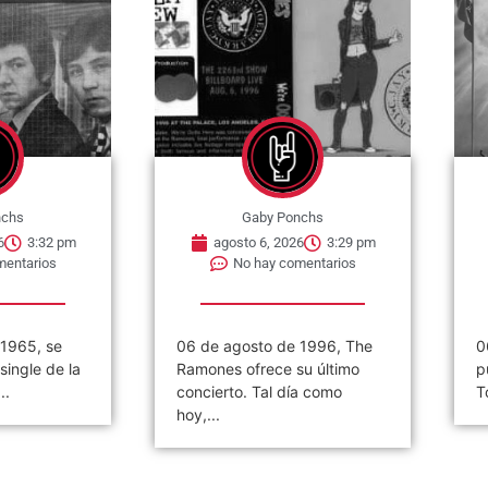
nchs
Gaby Ponchs
6
3:29 pm
agosto 6, 2026
3:26 pm
mentarios
No hay comentarios
 1996, The
06 de agosto de 1984. Se
«
u último
publica el single »2 Minutes
(
a como
To Midnight». Es una...
2
d