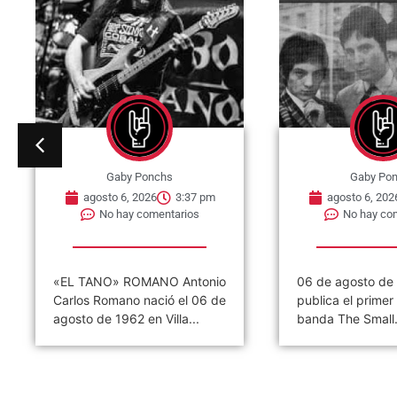
Gaby Ponchs
Gaby Po
agosto 6, 2026
3:32 pm
agosto 6, 202
No hay comentarios
No hay co
06 de agosto de 1965, se
06 de agosto de
publica el primer single de la
Ramones ofrece s
banda The Small...
concierto. Tal dí
hoy,...