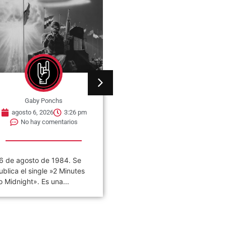
Gaby Ponchs
Gaby Ponchs
agosto 6, 2026
3:22 pm
agosto 6, 2026
5:14 pm
No hay comentarios
No hay comentarios
VIVO COSQUÍN ROCK»
06 de agosto de 1982, se
PAPPO) 06 De Agosto del
estrena en cines de Nueva
021 Disco en vivo póstumo
York, la película The...
e Pappo,...