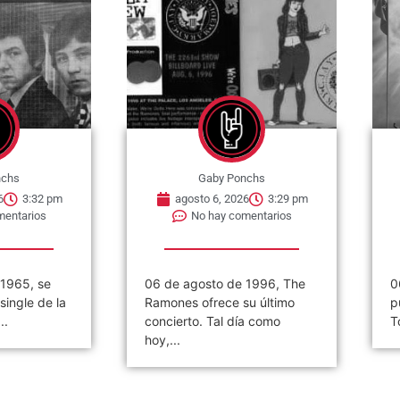
nchs
Gaby Ponchs
6
3:29 pm
agosto 6, 2026
3:26 pm
mentarios
No hay comentarios
 1996, The
06 de agosto de 1984. Se
«
u último
publica el single »2 Minutes
(
a como
To Midnight». Es una...
2
d