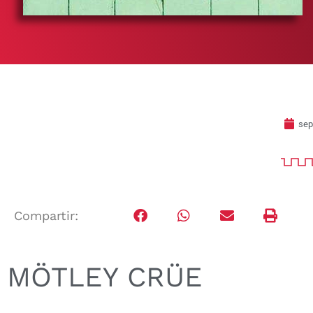
sep
Compartir:
MÖTLEY CRÜE