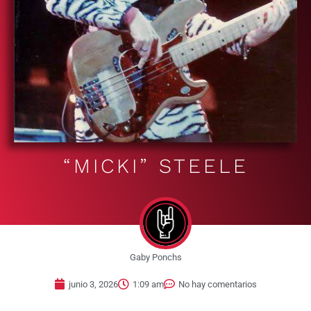
“MICKI” STEELE
Gaby Ponchs
junio 3, 2026
1:09 am
No hay comentarios