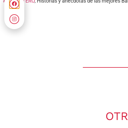
#ELSIESTERO
, Historias y anécdotas de las mejores 
OTR