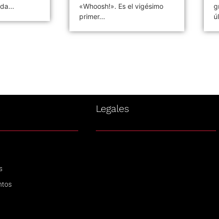
da...
«Whoosh!». Es el vigésimo
g
primer...
ú
s
Legales
s
ntos