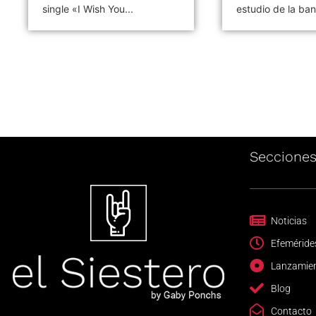
single «I Wish You...
estudio de la ban
Seccione
Noticias
Efeméride
Lanzamie
Blog
Contacto