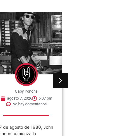
Gaby Ponchs
Gaby Ponchs
agosto 7, 2026
6:07 pm
agosto 7, 2026
6:05 pm
No hay comentarios
No hay comentarios
7 de agosto de 1980, John
Civilización es el noveno
ennon comienza la
álbum de estudio de la ban