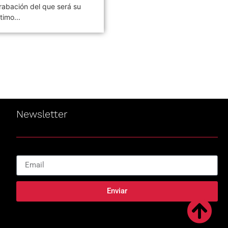
rabación del que será su
de rock argentina Los
ltimo...
Piojos,...
Newsletter
Enviar