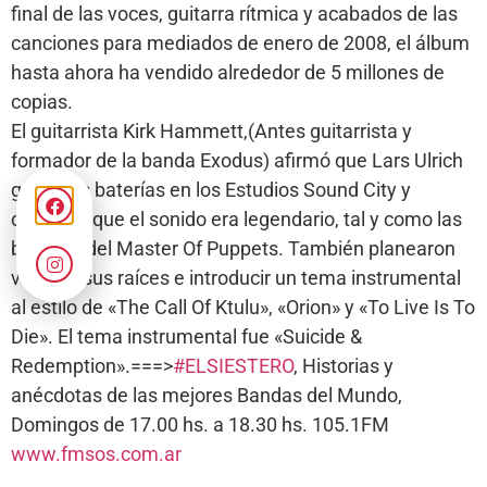
final de las voces, guitarra rítmica y acabados de las
canciones para mediados de enero de 2008, el álbum
hasta ahora ha vendido alrededor de 5 millones de
copias.
El guitarrista Kirk Hammett,(Antes guitarrista y
formador de la banda Exodus) afirmó que Lars Ulrich
grabó las baterías en los Estudios Sound City y
comentó que el sonido era legendario, tal y como las
baterías del Master Of Puppets. También planearon
volver a sus raíces e introducir un tema instrumental
al estilo de «The Call Of Ktulu», «Orion» y «To Live Is To
Die». El tema instrumental fue «Suicide &
Redemption».===>
#ELSIESTERO
, Historias y
anécdotas de las mejores Bandas del Mundo,
Domingos de 17.00 hs. a 18.30 hs. 105.1FM
www.fmsos.com.ar