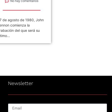
No hay comentarios
No hay comentarios
7 de agosto de 1980, John
Civilización es el noveno
ennon comienza la
álbum de estudio de la ban
rabación del que será su
de rock argentina Los
ltimo...
Piojos,...
Newsletter