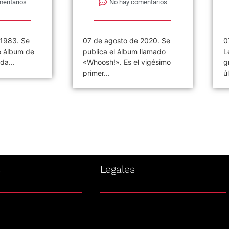
mentarios
No hay comentarios
 1983. Se
07 de agosto de 2020. Se
0
o álbum de
publica el álbum llamado
L
da...
«Whoosh!». Es el vigésimo
g
primer...
ú
s
Legales