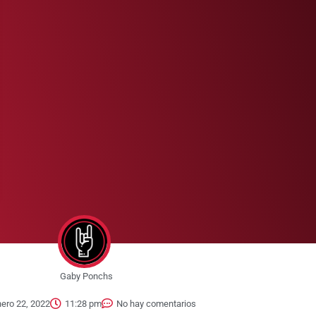
Gaby Ponchs
ero 22, 2022
11:28 pm
No hay comentarios