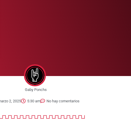
Gaby Ponchs
arzo 2, 2025
5:30 am
No hay comentarios