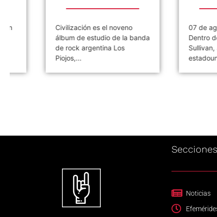
Civilización es el noveno
07 de agosto de
álbum de estudio de la banda
Dentro del show 
de rock argentina Los
Sullivan, actúa l
Piojos,...
estadounidense..
Seccione
Noticias
Efeméride