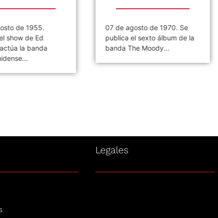
 1955.
07 de agosto de 1970. Se
0
de Ed
publica el sexto álbum de la
C
a banda
banda The Moody...
F
.
s
Legales
s