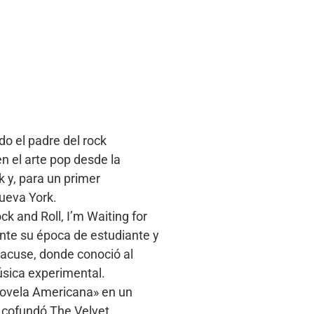
o el padre del rock
n el arte pop desde la
k y, para un primer
Nueva York.
k and Roll, I’m Waiting for
ante su época de estudiante y
racuse, donde conoció al
úsica experimental.
n Novela Americana» en un
y cofundó The Velvet