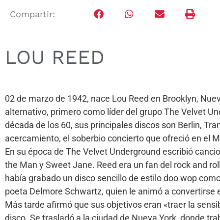
Compartir:
LOU REED
02 de marzo de 1942, nace Lou Reed en Brooklyn, Nueva 
alternativo, primero como líder del grupo The Velvet Un
década de los 60, sus principales discos son Berlin, Tr
acercamiento, el soberbio concierto que ofreció en el M
En su época de The Velvet Underground escribió cancione
the Man y Sweet Jane. Reed era un fan del rock and rol
había grabado un disco sencillo de estilo doo wop com
poeta Delmore Schwartz, quien le animó a convertirse en
Más tarde afirmó que sus objetivos eran «traer la sensi
disco. Se trasladó a la ciudad de Nueva York, donde tr