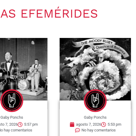
AS EFEMÉRIDES
nchs
Gaby Ponchs
6
5:57 pm
agosto 7, 2026
5:53 pm
mentarios
No hay comentarios