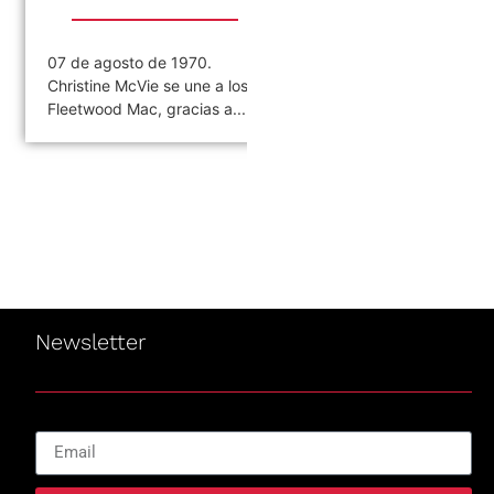
7 de agosto de 1970.
07 de agosto de 1970. Se
hristine McVie se une a los
publica el single «Paranoid»
leetwood Mac, gracias a...
Es una canción de la...
Newsletter