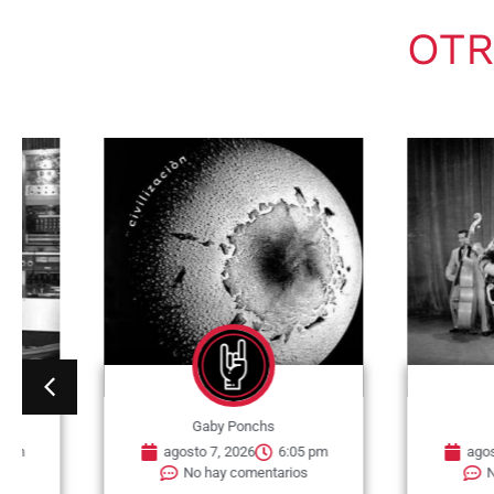
OTR
Gaby Ponchs
Gaby Po
agosto 7, 2026
6:05 pm
agosto 7, 202
No hay comentarios
No hay co