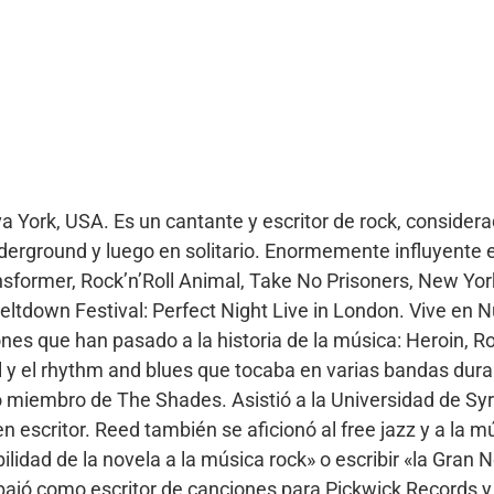
York, USA. Es un cantante y escritor de rock, considerad
derground y luego en solitario. Enormemente influyente e
ansformer, Rock’n’Roll Animal, Take No Prisoners, New Yor
eltdown Festival: Perfect Night Live in London. Vive en 
s que han pasado a la historia de la música: Heroin, Roc
l y el rhythm and blues que tocaba en varias bandas dur
o miembro de The Shades. Asistió a la Universidad de Sy
 escritor. Reed también se aficionó al free jazz y a la m
bilidad de la novela a la música rock» o escribir «la Gra
abajó como escritor de canciones para Pickwick Records 