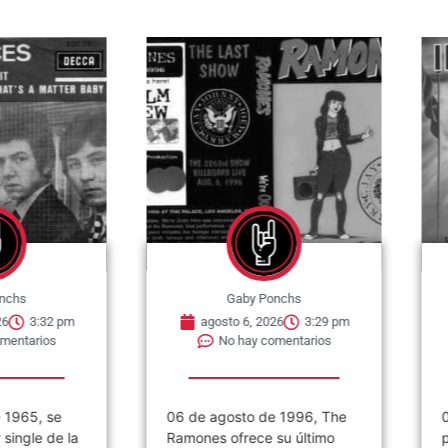
nchs
Gaby Ponchs
6
3:32 pm
agosto 6, 2026
3:29 pm
mentarios
No hay comentarios
 1965, se
06 de agosto de 1996, The
0
single de la
Ramones ofrece su último
p