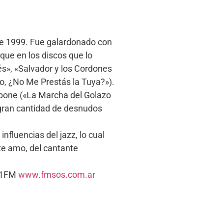
 de 1999. Fue galardonado con
 que en los discos que lo
s», «Salvador y los Cordones
so, ¿No Me Prestás la Tuya?»).
shbone («La Marcha del Golazo
a gran cantidad de desnudos
influencias del jazz, lo cual
 te amo, del cantante
5.1FM
www.fmsos.com.ar