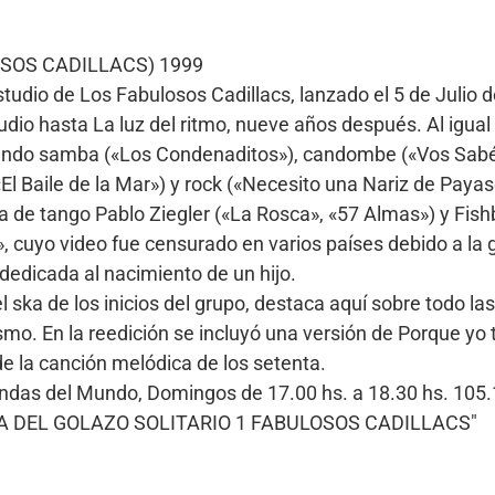
OSOS CADILLACS) 1999
studio de Los Fabulosos Cadillacs, lanzado el 5 de Julio
tudio hasta La luz del ritmo, nueve años después. Al igual
luyendo samba («Los Condenaditos»), candombe («Vos Sabé
«El Baile de la Mar») y rock («Necesito una Nariz de Paya
sta de tango Pablo Ziegler («La Rosca», «57 Almas») y Fi
s», cuyo video fue censurado en varios países debido a l
dedicada al nacimiento de un hijo.
 ska de los inicios del grupo, destaca aquí sobre todo las 
smo. En la reedición se incluyó una versión de Porque yo
e la canción melódica de los setenta.
Bandas del Mundo, Domingos de 17.00 hs. a 18.30 hs. 10