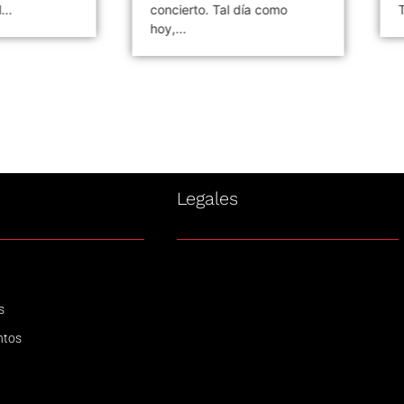
..
concierto. Tal día como
T
hoy,...
s
Legales
s
ntos