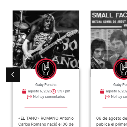
Gaby Ponchs
Gaby Po
agosto 6, 2026
3:37 pm
agosto 6, 202
No hay comentarios
No hay co
«EL TANO» ROMANO Antonio
06 de agosto de
Carlos Romano nació el 06 de
publica el primer 