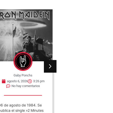
Gaby Ponchs
Gaby Ponchs
agosto 6, 2026
3:26 pm
agosto 6, 2026
3:22 pm
No hay comentarios
No hay comentarios
6 de agosto de 1984. Se
«VIVO COSQUÍN ROCK»
ublica el single »2 Minutes
(PAPPO) 06 De Agosto del