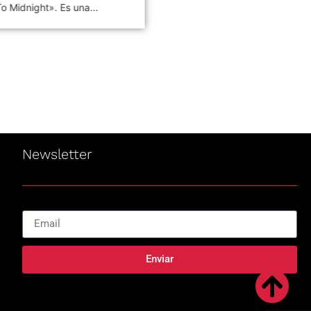
o Midnight». Es una...
2021 Disco en vivo póstumo
de Pappo,...
Newsletter
Enviar