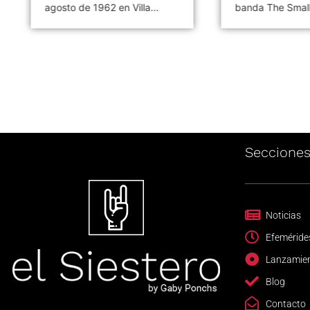
agosto de 1962 en Villa...
banda The Small.
Seccione
Noticias
Efeméride
Lanzamie
Blog
Contacto