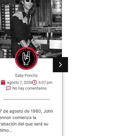
Gaby Ponchs
Gaby Ponchs
agosto 7, 2026
6:07 pm
agosto 7, 2026
6:05 pm
No hay comentarios
No hay comentarios
7 de agosto de 1980, John
Civilización es el noveno
ennon comienza la
álbum de estudio de la ban
rabación del que será su
de rock argentina Los
ltimo...
Piojos,...