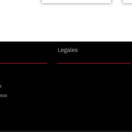
s
Legales
s
ntos