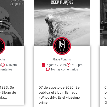
nchs
Gaby Ponchs
6
6:15 pm
agosto 7, 2026
6:10 pm
mentarios
No hay comentarios
 1983. Se
07 de agosto de 2020. Se
0
o álbum de
publica el álbum llamado
L
da...
«Whoosh!». Es el vigésimo
g
primer...
ú