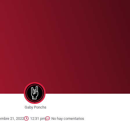
Gaby Ponchs
embre 21, 2022
12:31 pm
No hay comentarios