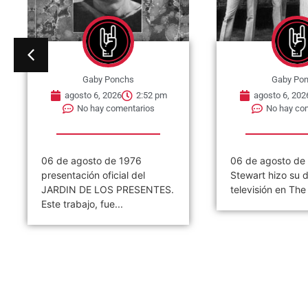
Gaby Ponchs
Gaby Po
agosto 6, 2026
2:47 pm
agosto 6, 202
No hay comentarios
No hay co
06 de agosto de 1964, Rod
06 de agosto de
Stewart hizo su debut en
publica en Reino 
televisión en The Beat...
single «Jailbreak»