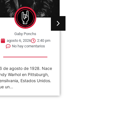
Gaby Ponchs
Gaby Ponchs
agosto 6, 2026
2:34 pm
agosto 6, 2026
2:57 pm
No hay comentarios
No hay comentarios
6 de agosto de 2009.
06 de agosto de 2013, se
uere a los 58 años en
publica el álbum debut de l
ueva York, el cantante...
banda estadounidense de...