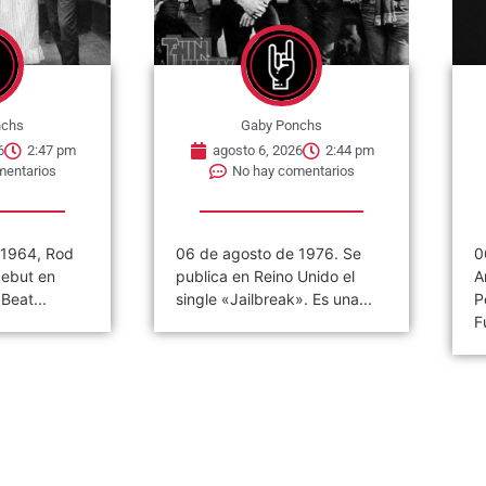
nchs
Gaby Ponchs
6
2:44 pm
agosto 6, 2026
2:40 pm
mentarios
No hay comentarios
 1976. Se
06 de agosto de 1928. Nace
0
Unido el
Andy Warhol en Pittsburgh,
M
. Es una...
Pensilvania, Estados Unidos.
N
Fue un...