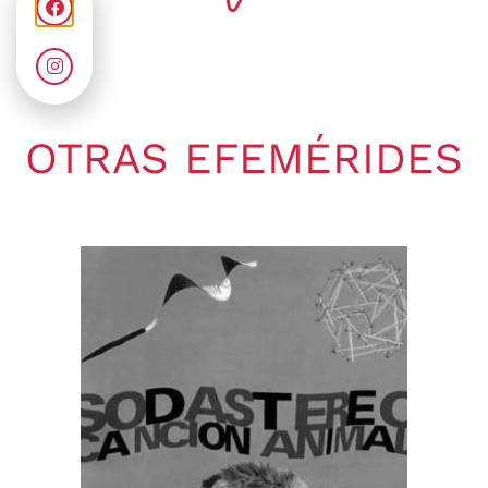
OTRAS EFEMÉRIDES
Gaby Ponchs
agosto 7, 2026
6:20 pm
No hay comentarios
07 de agosto de 1964. Se publica
en Estados Unidos, el single «I
Wish You...