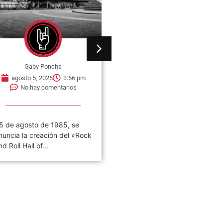
Gaby Ponchs
Gaby Ponchs
agosto 5, 2026
3:56 pm
agosto 5, 2026
3:53 pm
No hay comentarios
No hay comentarios
5 de agosto de 1985, se
05 de agosto de 2003. Se
nuncia la creación del »Rock
publica el álbum llamado
nd Roll Hall of...
«Thickskin». Es el cuarto
disco...