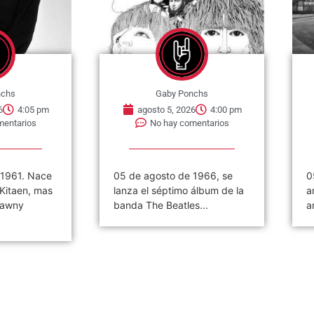
nchs
Gaby Ponchs
6
4:05 pm
agosto 5, 2026
4:00 pm
mentarios
No hay comentarios
 1961. Nace
05 de agosto de 1966, se
0
 Kitaen, mas
lanza el séptimo álbum de la
a
Tawny
banda The Beatles...
a