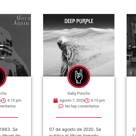
nchs
Gaby Ponchs
6
6:10 pm
agosto 7, 2026
6:07 pm
mentarios
No hay comentarios
 2020. Se
07 de agosto de 1980, John
C
 llamado
Lennon comienza la
á