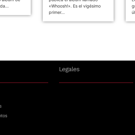
 vigésimo
grabación del que será su
d
último...
Pi
s
Legales
s
ntos