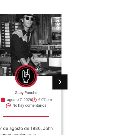
Gaby Ponchs
Gaby Ponchs
agosto 7, 2026
6:05 pm
agosto 7, 2026
6:25 pm
No hay comentarios
No hay comentarios
ivilización es el noveno
Canción Animal es el quinto
lbum de estudio de la banda
álbum de estudio de Soda