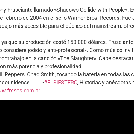
ony Frusciante llamado »Shadows Collide with People». 
4 de febrero de 2004 en el sello Warner Bros. Records. Fu
abajo más accesible para el público del mainstream, ofr
 ya que su producción costó 150.000 dólares. Frusciante 
lo considere jodido y anti-profesional». Como músico inv
 contrabajo en la canción «The Slaughter». Cabe destacar 
con más potencia y profesionalidad.
i Peppers, Chad Smith, tocando la batería en todas las 
stadounidense. ===>
#ELSIESTERO
, Historias y anécdotas
w.fmsos.com.ar