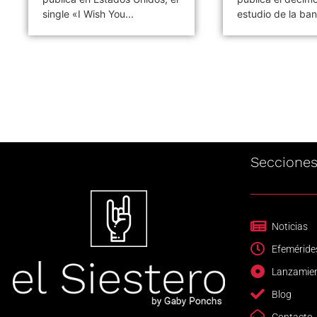
estudio de la banda...
«Whoosh!». Es el
primer...
Seccione
Noticias
Efeméride
Lanzamie
Blog
Contacto