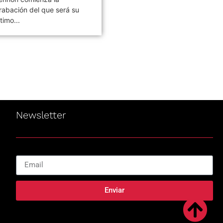
e rock argentina Los
Stereo, lanzado el 07 de...
ojos,...
Newsletter
Enviar