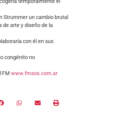
scogería temporalmente el
 en Strummer un cambio brutal
 de arte y diseño de la
aboraría con él en sus
co congénito no
5.1FM
www.fmsos.com.ar