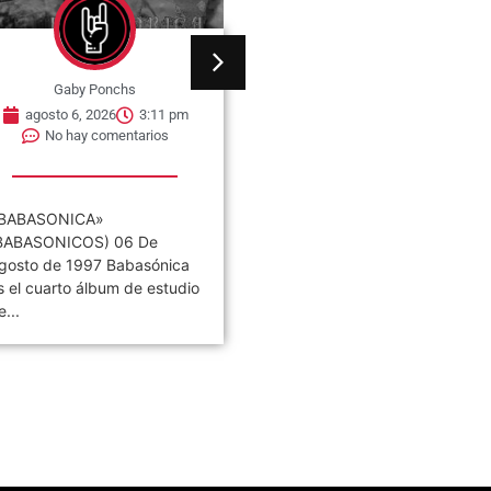
Gaby Ponchs
Gaby Ponchs
agosto 6, 2026
3:11 pm
agosto 6, 2026
2:57 pm
No hay comentarios
No hay comentarios
BABASONICA»
06 de agosto de 2013, se
BABASONICOS) 06 De
publica el álbum debut de l
gosto de 1997 Babasónica
banda estadounidense de...
s el cuarto álbum de estudio
e...