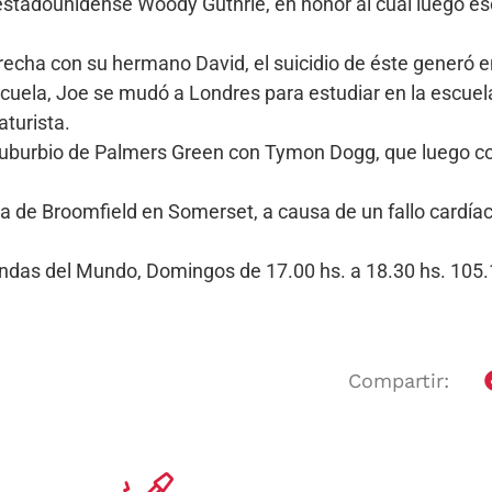
o estadounidense Woody Guthrie, en honor al cual luego e
recha con su hermano David, el suicidio de éste generó
scuela, Joe se mudó a Londres para estudiar en la escuela
aturista.
uburbio de Palmers Green con Tymon Dogg, que luego col
a de Broomfield en Somerset, a causa de un fallo cardía
Bandas del Mundo, Domingos de 17.00 hs. a 18.30 hs. 10
Compartir: