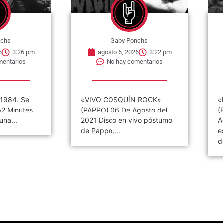
nchs
Gaby Ponchs
6
3:26 pm
agosto 6, 2026
3:22 pm
mentarios
No hay comentarios
 1984. Se
«VIVO COSQUÍN ROCK»
«
 »2 Minutes
(PAPPO) 06 De Agosto del
(
una...
2021 Disco en vivo póstumo
A
de Pappo,...
e
d