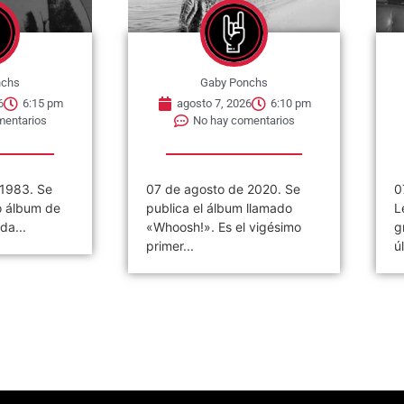
nchs
Gaby Ponchs
6
6:15 pm
agosto 7, 2026
6:10 pm
mentarios
No hay comentarios
 1983. Se
07 de agosto de 2020. Se
0
o álbum de
publica el álbum llamado
L
da...
«Whoosh!». Es el vigésimo
g
primer...
ú