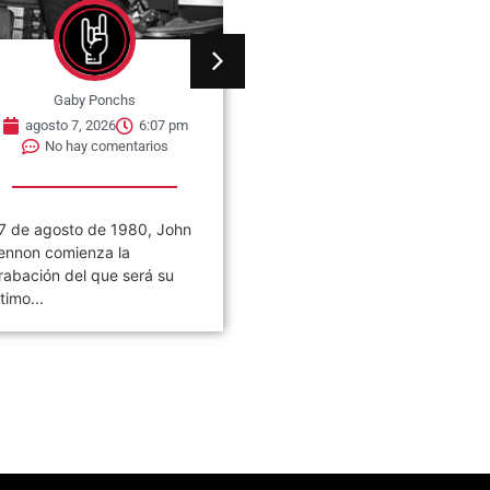
Gaby Ponchs
Gaby Ponchs
agosto 7, 2026
6:07 pm
agosto 7, 2026
6:05 pm
No hay comentarios
No hay comentarios
7 de agosto de 1980, John
Civilización es el noveno
ennon comienza la
álbum de estudio de la ban
rabación del que será su
de rock argentina Los
ltimo...
Piojos,...