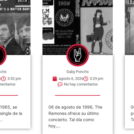
nchs
Gaby Ponchs
6
3:32 pm
agosto 6, 2026
3:29 pm
mentarios
No hay comentarios
 1965, se
06 de agosto de 1996, The
0
single de la
Ramones ofrece su último
p
..
concierto. Tal día como
T
hoy,...