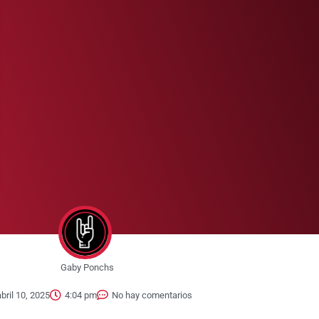
Gaby Ponchs
abril 10, 2025
4:04 pm
No hay comentarios