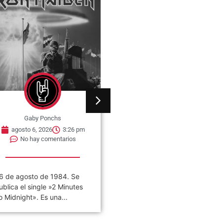
Gaby Ponchs
Gaby Ponchs
agosto 6, 2026
3:26 pm
agosto 6, 2026
3:22 pm
No hay comentarios
No hay comentarios
6 de agosto de 1984. Se
«VIVO COSQUÍN ROCK»
ublica el single »2 Minutes
(PAPPO) 06 De Agosto del
o Midnight». Es una...
2021 Disco en vivo póstumo
de Pappo,...