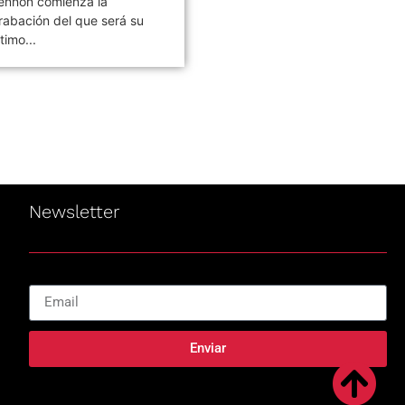
ennon comienza la
álbum de estudio de la ban
rabación del que será su
de rock argentina Los
ltimo...
Piojos,...
Newsletter
Enviar