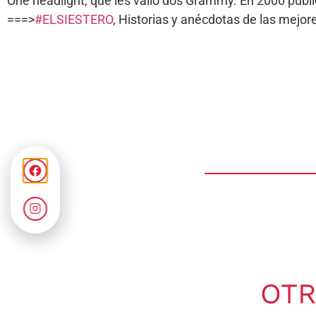
One headlight, que les valió dos Grammy. En 2000 publ
===>
#ELSIESTERO
, Historias y anécdotas de las mej
OTR