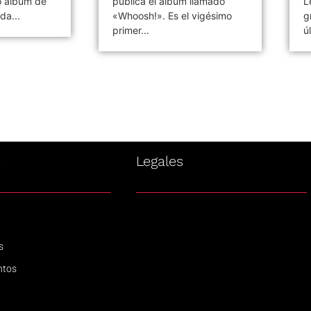
o álbum de
publica el álbum llamado
L
da...
«Whoosh!». Es el vigésimo
g
primer...
ú
s
Legales
s
ntos