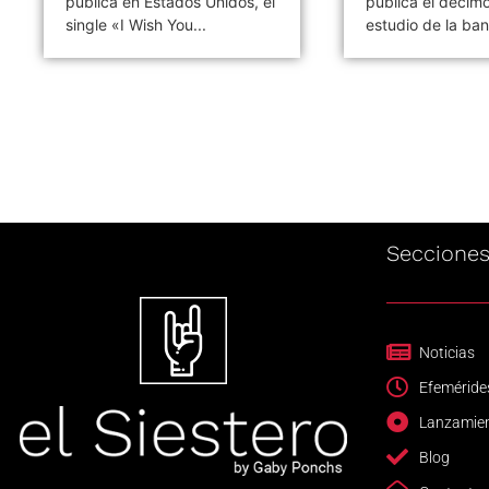
publica en Estados Unidos, el
publica el decim
single «I Wish You...
estudio de la ban
Seccione
Noticias
Efeméride
Lanzamie
Blog