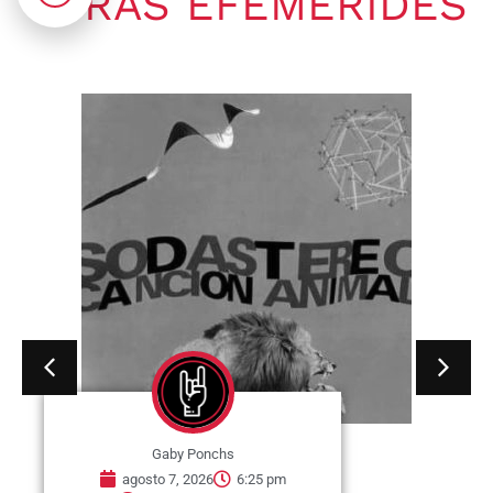
OTRAS EFEMÉRIDES
Gaby Ponchs
agosto 7, 2026
6:20 pm
No hay comentarios
07 de agosto de 1964. Se publica
en Estados Unidos, el single «I
Wish You...