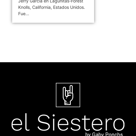
Jerry García en Lagunitas-Forest
Knolls, California, Estados Unidos.
Fue...