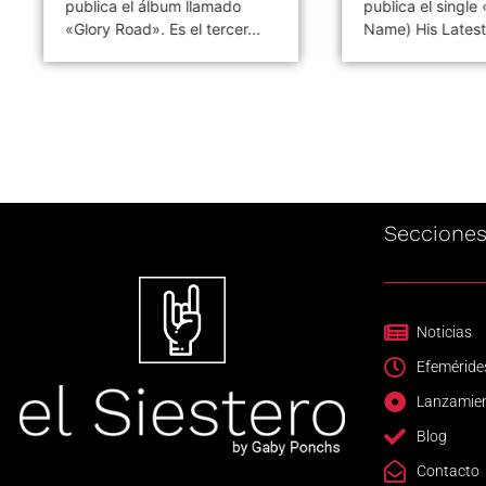
publica el álbum llamado
publica el single 
«Glory Road». Es el tercer...
Name) His Latest
Seccione
Noticias
Efeméride
Lanzamie
Blog
Contacto