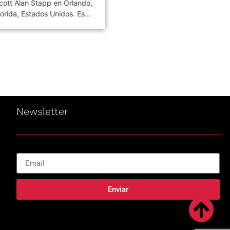
cott Alan Stapp en Orlando,
publica el single «Ashes to
lorida, Estados Unidos. Es...
Ashes». Es una canción...
Newsletter
Enviar