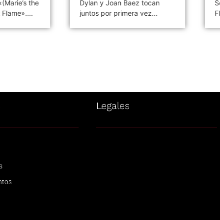
«(Marie’s the
Dylan y Joan Baez tocan
S
 Flame»....
juntos por primera vez...
F
s
Legales
s
ntos