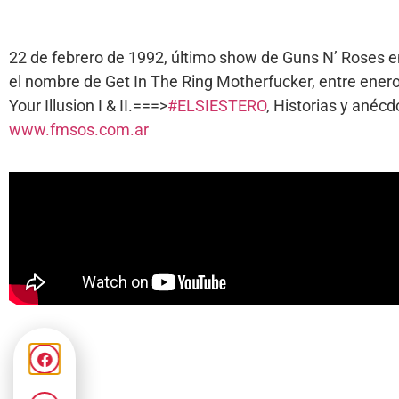
22 de febrero de 1992, último show de Guns N’ Roses en
el nombre de Get In The Ring Motherfucker, entre enero
Your Illusion I & II.===>
#ELSIESTERO
, Historias y anéc
www.fmsos.com.ar