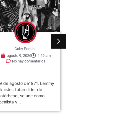
Gaby Ponchs
Gaby Ponchs
agosto 9, 2026
4:49 am
agosto 9, 2026
4:44 am
No hay comentarios
No hay comentarios
9 de agosto de1971. Lemmy
09 de agosto de 1963, nac
ilmister, futuro líder de
Whitney Houston en Newark
otörhead, se une como
Nueva Jersey, Estados
ocalista y...
Unidos. Fue...