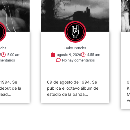
nchs
Gaby Ponchs
6
5:00 am
agosto 9, 2026
4:55 am
mentarios
No hay comentarios
 1994. Se
09 de agosto de 1994. Se
0
debut de la
publica el octavo álbum de
K
ead...
estudio de la banda...
M
v