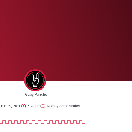
Gaby Ponchs
unio 29, 2020
5:28 pm
No hay comentarios