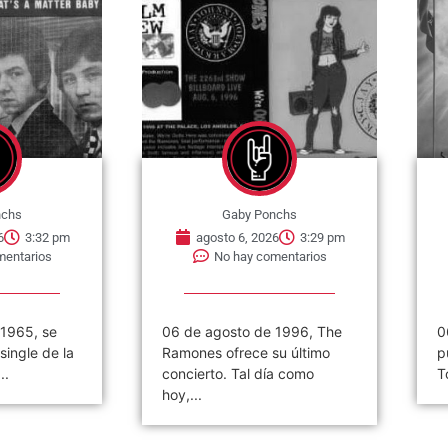
nchs
Gaby Ponchs
6
3:32 pm
agosto 6, 2026
3:29 pm
mentarios
No hay comentarios
 1965, se
06 de agosto de 1996, The
0
single de la
Ramones ofrece su último
p
..
concierto. Tal día como
T
hoy,...