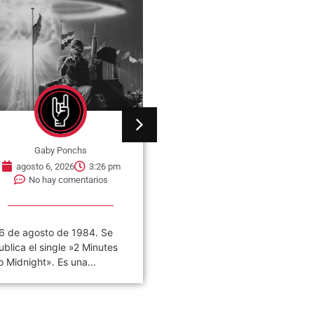
Gaby Ponchs
Gaby Ponchs
agosto 6, 2026
3:26 pm
agosto 6, 2026
3:22 pm
No hay comentarios
No hay comentarios
6 de agosto de 1984. Se
«VIVO COSQUÍN ROCK»
ublica el single »2 Minutes
(PAPPO) 06 De Agosto del
o Midnight». Es una...
2021 Disco en vivo póstumo
de Pappo,...