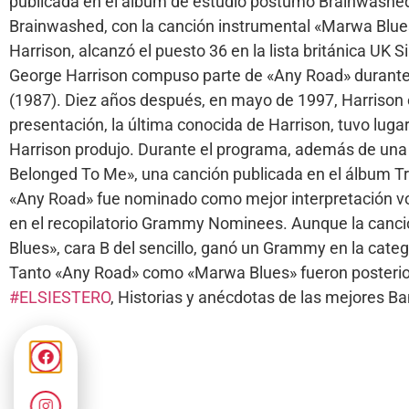
publicada en el álbum de estudio póstumo Brainwashed 
Brainwashed, con la canción instrumental «Marwa Blues»
Harrison, alcanzó el puesto 36 en la lista británica UK S
George Harrison compuso parte de «Any Road» durante el 
(1987). Diez años después, en mayo de 1997, Harrison e
presentación, la última conocida de Harrison, tuvo luga
Harrison produjo. Durante el programa, además de una v
Belonged To Me», una canción publicada en el álbum Trav
«Any Road» fue nominado como mejor interpretación vo
en el recopilatorio Grammy Nominees. Aunque la canció
Blues», cara B del sencillo, ganó un Grammy en la categ
Tanto «Any Road» como «Marwa Blues» fueron posteriorm
#ELSIESTERO
, Historias y anécdotas de las mejores 