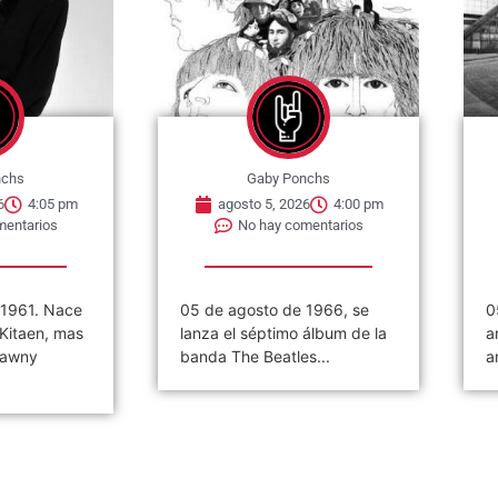
nchs
Gaby Ponchs
6
4:05 pm
agosto 5, 2026
4:00 pm
mentarios
No hay comentarios
 1961. Nace
05 de agosto de 1966, se
0
 Kitaen, mas
lanza el séptimo álbum de la
a
Tawny
banda The Beatles...
a