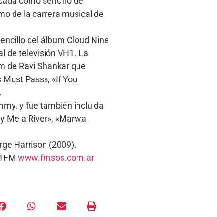
icada como sencillo de
mo de la carrera musical de
sencillo del álbum Cloud Nine
l de televisión VH1. La
bum de Ravi Shankar que
 Must Pass», «If You
.
my, y fue también incluida
ry Me a River», «Marwa
rge Harrison (2009).
5.1FM
www.fmsos.com.ar