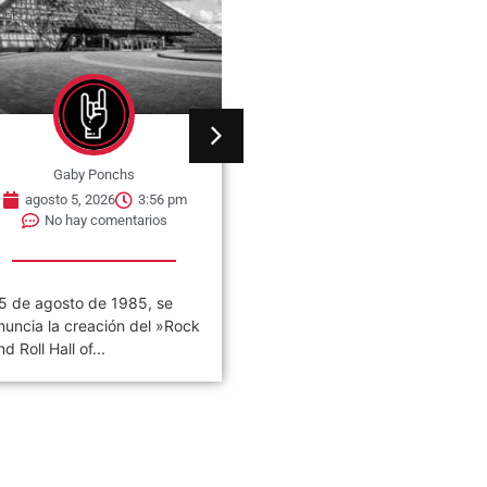
Gaby Ponchs
Gaby Ponchs
agosto 5, 2026
3:56 pm
agosto 5, 2026
3:53 pm
No hay comentarios
No hay comentarios
5 de agosto de 1985, se
05 de agosto de 2003. Se
nuncia la creación del »Rock
publica el álbum llamado
nd Roll Hall of...
«Thickskin». Es el cuarto
disco...