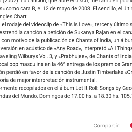
(2002). La canción, que abre el disco, fue también publ
 como cara B, el 12 de mayo de 2003. El sencillo, el últi
ingles Chart.
rodaje del videoclip de «This is Love», tercer y último 
strenó la canción a petición de Sukanya Rajan en el cana
r con motivo de la publicación de Chants of India, un ál
ersión en acústico de «Any Road», interpretó «All Things
eling Wilburys Vol. 3, y «Prabhujee», de Chants of India
cal pop masculina en la 46ª entrega de los premios Gram
n perdió en favor de la canción de Justin Timberlake «C
oría de mejor interpretación instrumental.
ente recopilados en el álbum Let It Roll: Songs by Geo
Bandas del Mundo, Domingos de 17.00 hs. a 18.30 hs. 10
Compartir: