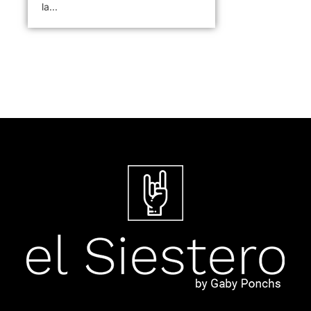
la...