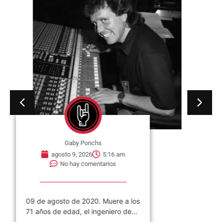
Gaby Ponchs
agosto 9, 2026
5:09 am
No hay comentarios
09 de agosto de 1995. Muere
Jerry García en Lagunitas-Forest
Knolls, California, Estados Unidos.
Fue...