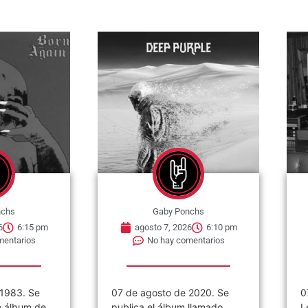
nchs
Gaby Ponchs
6
6:10 pm
agosto 7, 2026
6:07 pm
mentarios
No hay comentarios
 2020. Se
07 de agosto de 1980, John
C
 llamado
Lennon comienza la
á