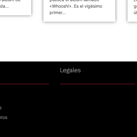
 vigésimo
grabación del que será su
d
último...
Pi
s
Legales
s
ntos