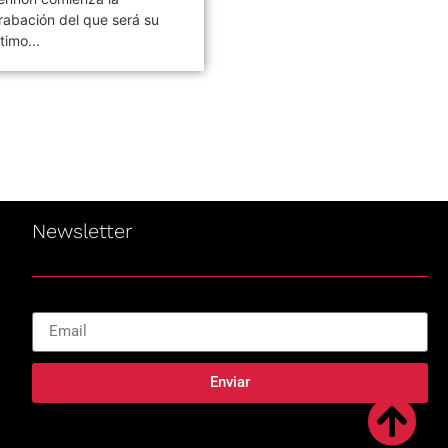
e rock argentina Los
Stereo, lanzado el 07 de...
ojos,...
Newsletter
Enviar