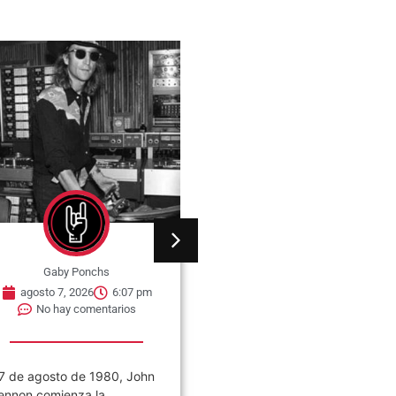
Gaby Ponchs
Gaby Ponchs
agosto 7, 2026
6:05 pm
agosto 7, 2026
6:25 pm
No hay comentarios
No hay comentarios
ivilización es el noveno
Canción Animal es el quinto
lbum de estudio de la banda
álbum de estudio de Soda