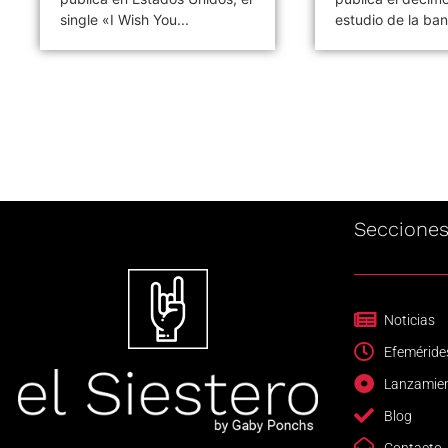
estudio de la banda...
«Whoosh!». Es el
primer...
Seccione
Noticias
Efeméride
Lanzamie
Blog
Contacto