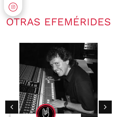
OTRAS EFEMÉRIDES
Gaby Ponchs
agosto 9, 2026
5:09 am
No hay comentarios
09 de agosto de 1995. Muere
Jerry García en Lagunitas-Forest
Knolls, California, Estados Unidos.
Fue...