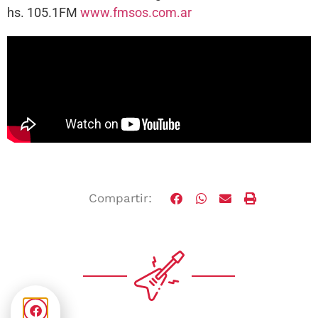
hs. 105.1FM
www.fmsos.com.ar
Compartir: