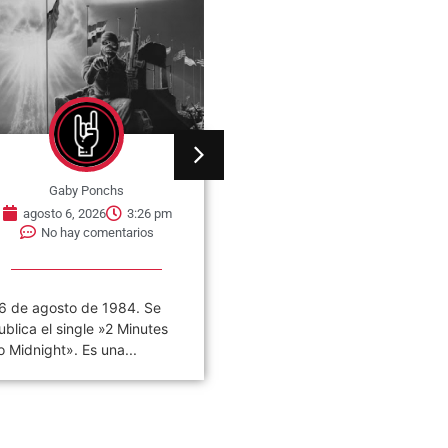
Gaby Ponchs
Gaby Ponchs
agosto 6, 2026
3:26 pm
agosto 6, 2026
3:22 pm
No hay comentarios
No hay comentarios
6 de agosto de 1984. Se
«VIVO COSQUÍN ROCK»
ublica el single »2 Minutes
(PAPPO) 06 De Agosto del
o Midnight». Es una...
2021 Disco en vivo póstumo
de Pappo,...