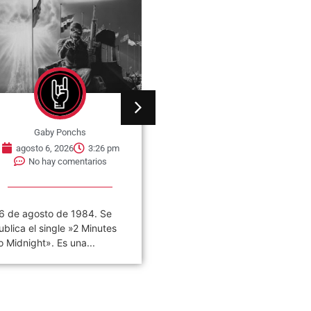
Gaby Ponchs
Gaby Ponchs
agosto 6, 2026
3:26 pm
agosto 6, 2026
3:22 pm
No hay comentarios
No hay comentarios
6 de agosto de 1984. Se
«VIVO COSQUÍN ROCK»
ublica el single »2 Minutes
(PAPPO) 06 De Agosto del
o Midnight». Es una...
2021 Disco en vivo póstumo
de Pappo,...