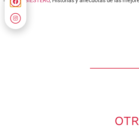
===>
#ELSIESTERO
, Historias y anécdotas de las mej
OTR