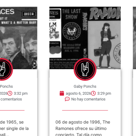
nchs
Gaby Ponchs
6
3:32 pm
agosto 6, 2026
3:29 pm
mentarios
No hay comentarios
 1965, se
06 de agosto de 1996, The
0
single de la
Ramones ofrece su último
p
..
concierto. Tal día como
T