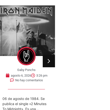
Gaby Ponchs
Gaby Ponchs
agosto 6, 2026
3:26 pm
agosto 6, 2026
3:22 pm
No hay comentarios
No hay comentarios
6 de agosto de 1984. Se
«VIVO COSQUÍN ROCK»
ublica el single »2 Minutes
(PAPPO) 06 De Agosto del
o Midnight». Es una...
2021 Disco en vivo póstumo