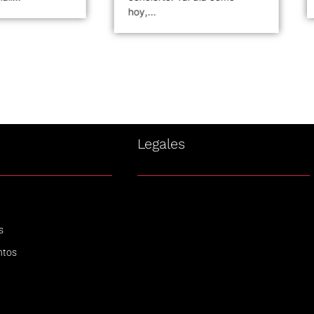
hoy,...
s
Legales
s
ntos