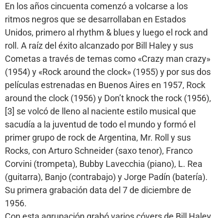
En los años cincuenta comenzó a volcarse a los
ritmos negros que se desarrollaban en Estados
Unidos, primero al rhythm & blues y luego el rock and
roll. A raíz del éxito alcanzado por Bill Haley y sus
Cometas a través de temas como «Crazy man crazy»
(1954) y «Rock around the clock» (1955) y por sus dos
películas estrenadas en Buenos Aires en 1957, Rock
around the clock (1956) y Don’t knock the rock (1956),
[3] se volcó de lleno al naciente estilo musical que
sacudía a la juventud de todo el mundo y formó el
primer grupo de rock de Argentina, Mr. Roll y sus
Rocks, con Arturo Schneider (saxo tenor), Franco
Corvini (trompeta), Bubby Lavecchia (piano), L. Rea
(guitarra), Banjo (contrabajo) y Jorge Padín (batería).
Su primera grabación data del 7 de diciembre de
1956.
Con esta agrupación grabó varios cóvers de Bill Haley