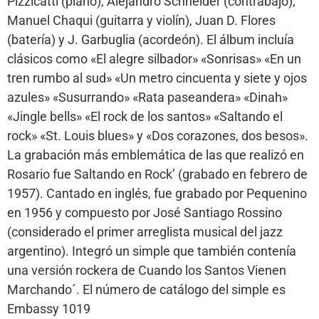
Pizzicatti (piano), Alejandro Schneider (contrabajo),
Manuel Chaqui (guitarra y violín), Juan D. Flores
(batería) y J. Garbuglia (acordeón). El álbum incluía
clásicos como «El alegre silbador» «Sonrisas» «En un
tren rumbo al sud» «Un metro cincuenta y siete y ojos
azules» «Susurrando» «Rata paseandera» «Dinah»
«Jingle bells» «El rock de los santos» «Saltando el
rock» «St. Louis blues» y «Dos corazones, dos besos».
La grabación más emblemática de las que realizó en
Rosario fue Saltando en Rock’ (grabado en febrero de
1957). Cantado en inglés, fue grabado por Pequenino
en 1956 y compuesto por José Santiago Rossino
(considerado el primer arreglista musical del jazz
argentino). Integró un simple que también contenía
una versión rockera de Cuando los Santos Vienen
Marchando´. El número de catálogo del simple es
Embassy 1019