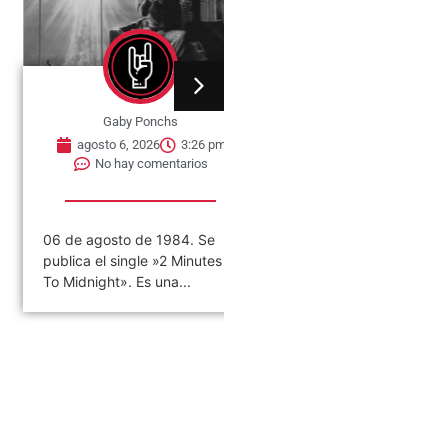
Gaby Ponchs
Gaby Ponchs
agosto 6, 2026
3:26 pm
agosto 6, 2026
3:22 pm
No hay comentarios
No hay comentarios
6 de agosto de 1984. Se
«VIVO COSQUÍN ROCK»
ublica el single »2 Minutes
(PAPPO) 06 De Agosto del
o Midnight». Es una...
2021 Disco en vivo póstumo
de Pappo,...