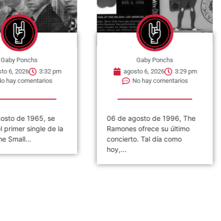
nchs
Gaby Ponchs
6
3:32 pm
agosto 6, 2026
3:29 pm
mentarios
No hay comentarios
 1965, se
06 de agosto de 1996, The
0
single de la
Ramones ofrece su último
p
..
concierto. Tal día como
T
hoy,...