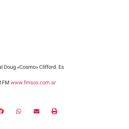
eal Doug «Cosmo» Clifford. Es
5.1FM
www.fmsos.com.ar