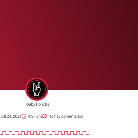
Gaby Ponchs
abril 24, 2021
4:37 pm
No hay comentarios