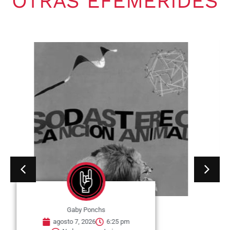
OTRAS EFEMÉRIDES
Gaby Ponchs
agosto 7, 2026
6:20 pm
No hay comentarios
07 de agosto de 1964. Se publica
en Estados Unidos, el single «I
Wish You...