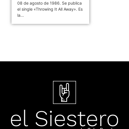
08 de agosto de 1986. Se publica
el single «Throwing It All Away». Es
la...