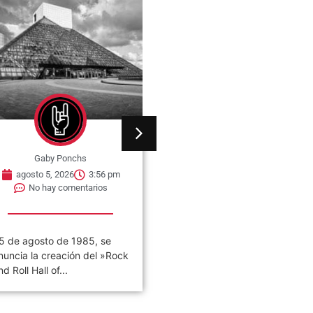
Gaby Ponchs
Gaby Ponchs
agosto 5, 2026
3:56 pm
agosto 5, 2026
3:53 pm
No hay comentarios
No hay comentarios
5 de agosto de 1985, se
05 de agosto de 2003. Se
nuncia la creación del »Rock
publica el álbum llamado
nd Roll Hall of...
«Thickskin». Es el cuarto
disco...