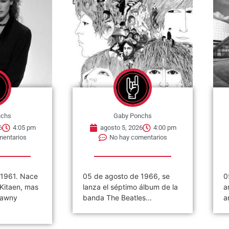
nchs
Gaby Ponchs
6
4:05 pm
agosto 5, 2026
4:00 pm
mentarios
No hay comentarios
 1961. Nace
05 de agosto de 1966, se
0
 Kitaen, mas
lanza el séptimo álbum de la
a
Tawny
banda The Beatles...
a