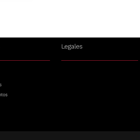
s
Legales
s
ntos