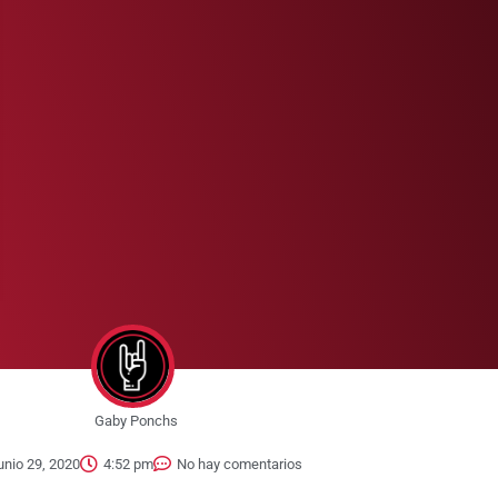
Gaby Ponchs
unio 29, 2020
4:52 pm
No hay comentarios