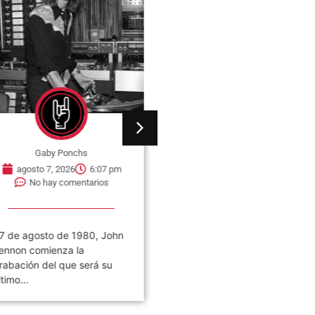
Gaby Ponchs
Gaby Ponchs
agosto 7, 2026
6:07 pm
agosto 7, 2026
6:05 pm
No hay comentarios
No hay comentarios
7 de agosto de 1980, John
Civilización es el noveno
ennon comienza la
álbum de estudio de la ban
rabación del que será su
de rock argentina Los
ltimo...
Piojos,...