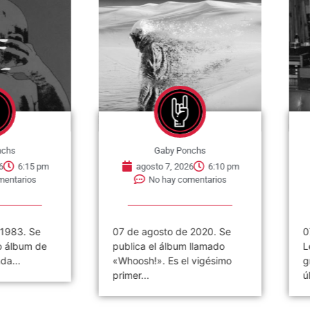
nchs
Gaby Ponchs
6
6:15 pm
agosto 7, 2026
6:10 pm
mentarios
No hay comentarios
 1983. Se
07 de agosto de 2020. Se
0
o álbum de
publica el álbum llamado
L
da...
«Whoosh!». Es el vigésimo
g
primer...
ú