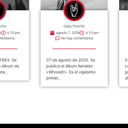
nchs
Gaby Ponchs
6
6:15 pm
agosto 7, 2026
6:10 pm
mentarios
No hay comentarios
 1983. Se
07 de agosto de 2020. Se
0
o álbum de
publica el álbum llamado
L
da...
«Whoosh!». Es el vigésimo
g
primer...
ú