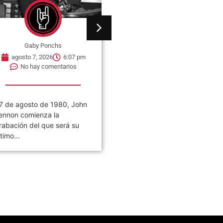
Gaby Ponchs
Gaby Ponchs
agosto 7, 2026
6:07 pm
agosto 7, 2026
6:05 pm
No hay comentarios
No hay comentarios
7 de agosto de 1980, John
Civilización es el noveno
ennon comienza la
álbum de estudio de la ban
rabación del que será su
de rock argentina Los
ltimo...
Piojos,...