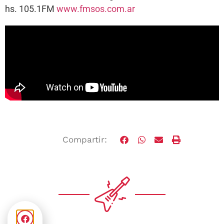
hs. 105.1FM
www.fmsos.com.ar
Compartir: