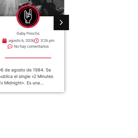
Gaby Ponchs
Gaby Ponchs
agosto 6, 2026
3:26 pm
agosto 6, 2026
3:22 pm
No hay comentarios
No hay comentarios
6 de agosto de 1984. Se
«VIVO COSQUÍN ROCK»
ublica el single »2 Minutes
(PAPPO) 06 De Agosto del
o Midnight». Es una...
2021 Disco en vivo póstumo
de Pappo,...