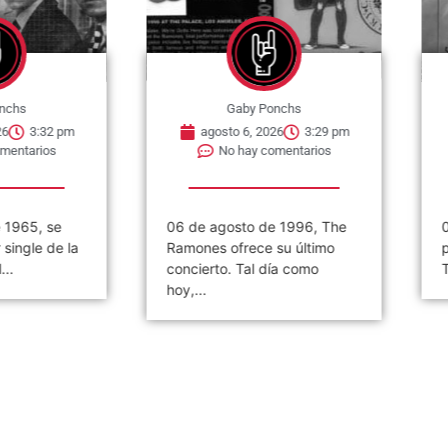
nchs
Gaby Ponchs
6
3:32 pm
agosto 6, 2026
3:29 pm
mentarios
No hay comentarios
 1965, se
06 de agosto de 1996, The
0
single de la
Ramones ofrece su último
p
..
concierto. Tal día como
T
hoy,...