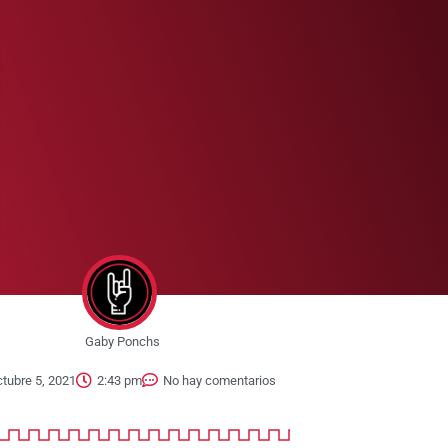
Gaby Ponchs
ctubre 5, 2021
2:43 pm
No hay comentarios