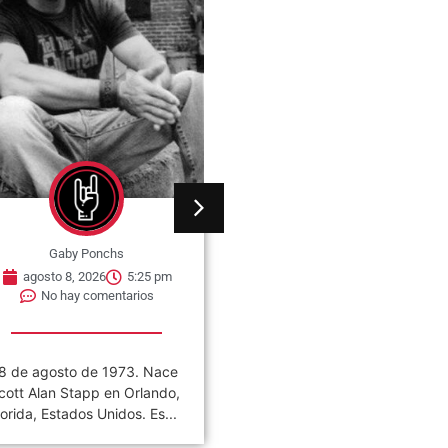
Gaby Ponchs
Gaby Ponchs
agosto 8, 2026
5:21 pm
agosto 8, 2026
5:52 pm
No hay comentarios
No hay comentarios
8 de agosto de 1980. Se
08 de agosto de 1986. Se
ublica el single «Ashes to
publica el single «Throwing I
shes». Es una canción...
All Away». Es la...