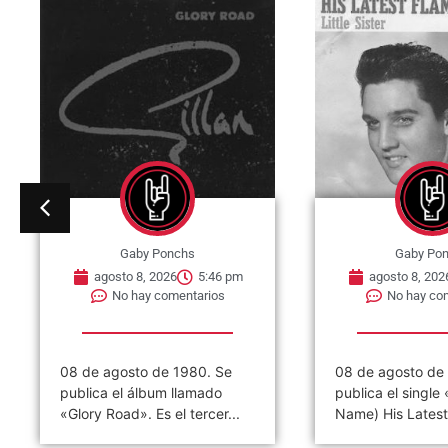
Gaby Ponchs
Gaby Po
agosto 8, 2026
5:40 pm
agosto 8, 202
No hay comentarios
No hay co
08 de agosto de 1961. Se
08 de agosto de
publica el single «(Marie’s the
Dylan y Joan Ba
Name) His Latest Flame»....
juntos por primer