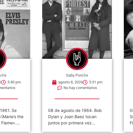
nchs
Gaby Ponchs
6
5:31 pm
agosto 8, 2026
5:25 pm
mentarios
No hay comentarios
 1964. Bob
08 de agosto de 1973. Nace
0
ez tocan
Scott Alan Stapp en Orlando,
p
a vez...
Florida, Estados Unidos. Es...
A