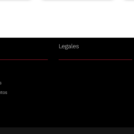
s
Legales
s
ntos