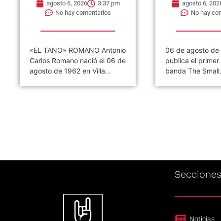
agosto 6, 2026
3:37 pm
agosto 6, 202
No hay comentarios
No hay co
«EL TANO» ROMANO Antonio
06 de agosto de
Carlos Romano nació el 06 de
publica el primer 
agosto de 1962 en Villa...
banda The Small.
Seccione
Noticias