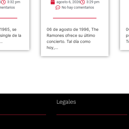
6
3:32 pm
agosto 6, 2026
3:29 pm
mentarios
No hay comentarios
 1965, se
06 de agosto de 1996, The
0
single de la
Ramones ofrece su último
p
..
concierto. Tal día como
T
hoy,...
s
Legales