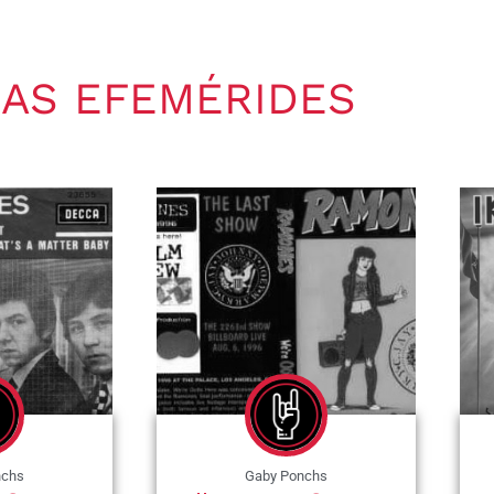
AS EFEMÉRIDES
nchs
Gaby Ponchs