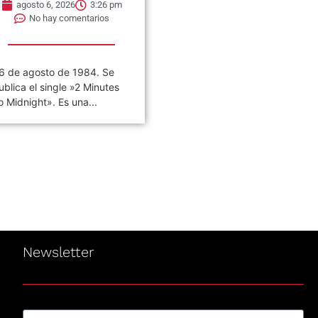
agosto 6, 2026
3:26 pm
agosto 6, 2026
3:22 pm
No hay comentarios
No hay comentarios
6 de agosto de 1984. Se
«VIVO COSQUÍN ROCK»
ublica el single »2 Minutes
(PAPPO) 06 De Agosto del
o Midnight». Es una...
2021 Disco en vivo póstumo
de Pappo,...
Newsletter