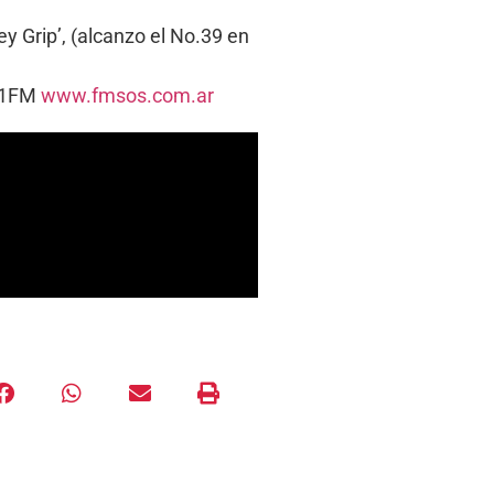
ey Grip’, (alcanzo el No.39 en
5.1FM
www.fmsos.com.ar