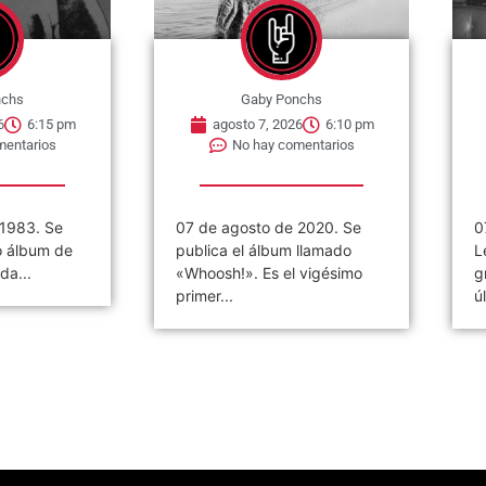
nchs
Gaby Ponchs
6
6:15 pm
agosto 7, 2026
6:10 pm
mentarios
No hay comentarios
 1983. Se
07 de agosto de 2020. Se
0
o álbum de
publica el álbum llamado
L
da...
«Whoosh!». Es el vigésimo
g
primer...
ú