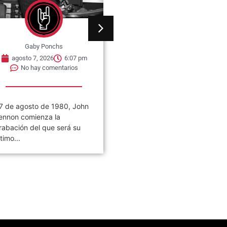
Gaby Ponchs
Gaby Ponchs
agosto 7, 2026
6:07 pm
agosto 7, 2026
6:05 pm
No hay comentarios
No hay comentarios
7 de agosto de 1980, John
Civilización es el noveno
ennon comienza la
álbum de estudio de la ban
rabación del que será su
de rock argentina Los
ltimo...
Piojos,...